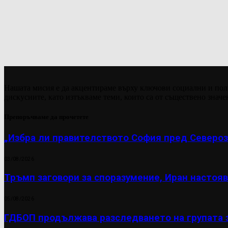
Нашата мисия е да акцентираме върху ключови социални и пол
дискусиите, като изтъкваме теми, които са от съществено значе
Препоръчваме да прочетете
„Избра ли правителството София пред Североз
03/08/2026
Тръмп заговори за споразумение, Иран настояв
05/08/2026
ГДБОП продължава разследването на групата 