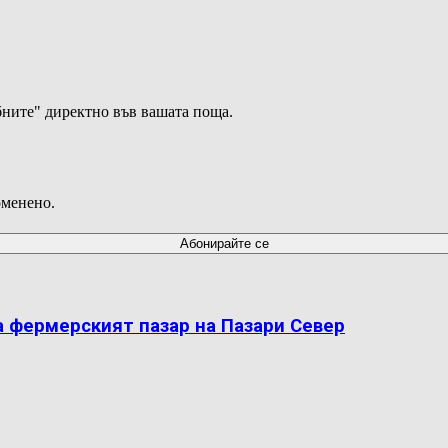
ните" директно във вашата поща.
оменено.
а фермерският пазар на Пазари Север