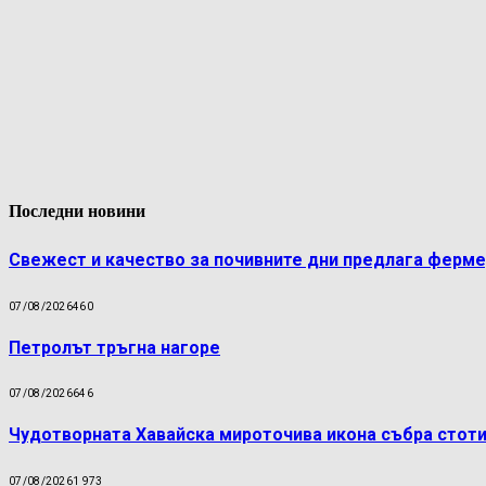
Последни новини
Свежест и качество за почивните дни предлага ферме
07/08/2026
460
Петролът тръгна нагоре
07/08/2026
646
Чудотворната Хавайска мироточива икона събра стоти
07/08/2026
1 973