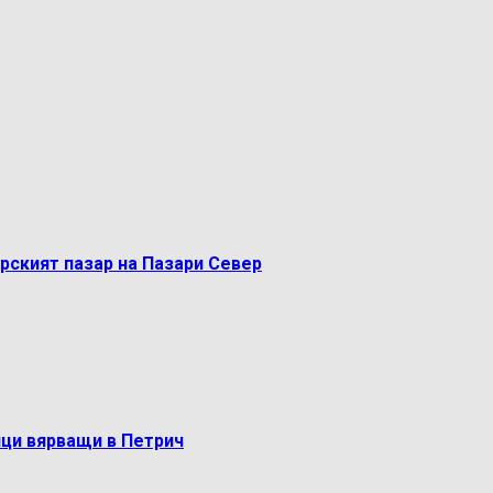
рският пазар на Пазари Север
ци вярващи в Петрич