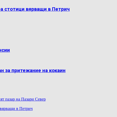
ра стотици вярващи в Петрич
нсии
н за притежание на кокаин
ят пазар на Пазари Север
 вярващи в Петрич