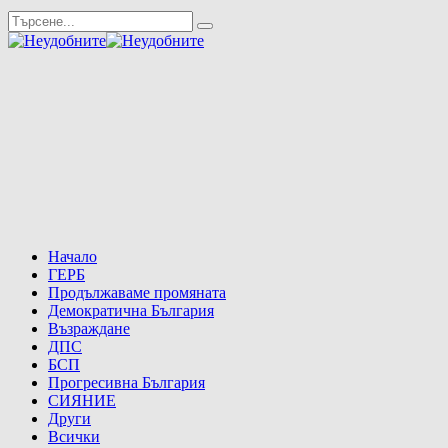
Начало
ГЕРБ
Продължаваме промяната
Демократична България
Възраждане
ДПС
БСП
Прогресивна България
СИЯНИЕ
Други
Всички