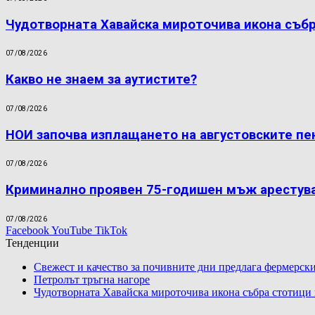
Чудотворната Хавайска мироточива икона съб
07/08/2026
Какво не знаем за аутистите?
07/08/2026
НОИ започва изплащането на августовските пе
07/08/2026
Криминално проявен 75-годишен мъж арестува
07/08/2026
Facebook
YouTube
TikTok
Тенденции
Свежест и качество за почивните дни предлага фермерски
Петролът тръгна нагоре
Чудотворната Хавайска мироточива икона събра стотици