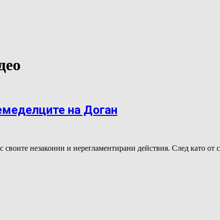
део
емеделците на Доган
с своите незаконни и нерегламентирани действия. След като от