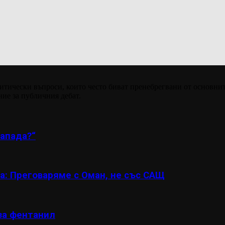
итически въпроси, които често биват пренебрегвани от основнит
ние за публичния дебат.
апада?“
а: Преговаряме с Оман, не със САЩ
за фентанил