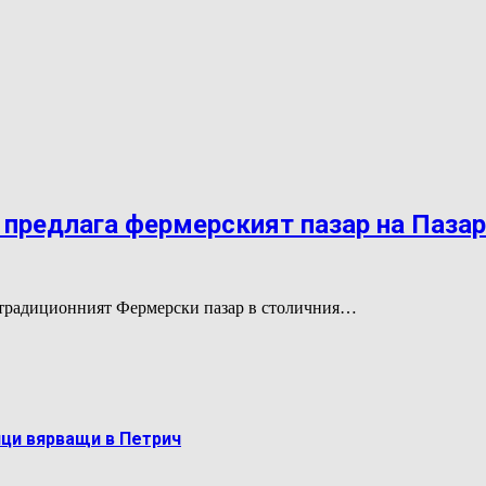
 предлага фермерският пазар на Паза
 а традиционният Фермерски пазар в столичния…
ци вярващи в Петрич