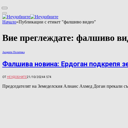
Начало
»
Публикации с етикет "фалшиво видео"
Вие преглеждате:
фалшиво ви
Акценти Политика
Фалшива новина: Ердоган подкрепя з
ОТ
НЕУДОБНИТЕ
21/10/2024
4 574
Председателят на Земеделския Алианс Ахмед Доган прекали съ