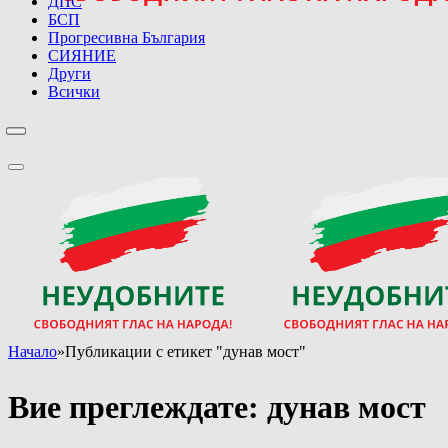
ДПС
БСП
Прогресивна България
СИЯНИЕ
Други
Всички
Начало
»
Публикации с етикет "дунав мост"
Вие преглеждате:
дунав мост