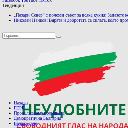
Facebook
YouTube
TikTok
Тенденции
„Пазари Север“ с полезен съвет за всяка кухня: Запазете 
Николай Нанков: Вярата и добротата са силата, която про
Начало
ГЕРБ
Продължаваме промяната
Демократична България
Възраждане