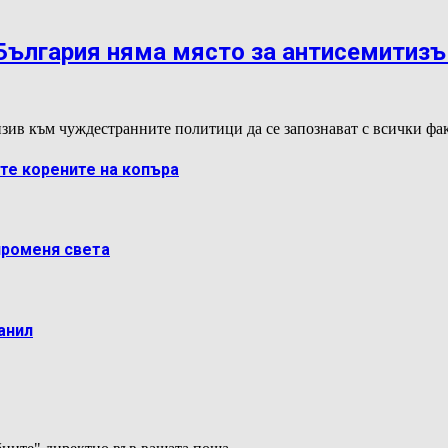
 България няма място за антисемитиз
зив към чуждестранните политици да се запознават с всички ф
ете корените на копъра
променя света
анил