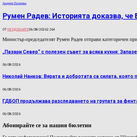
Акценти Политика
Румен Радев: Историята доказва, че
ОТ
НЕУДОБНИТЕ
06/08/2026
2 264
Министър-председателят Румен Радев отправи категоричен при
„Пазари Север“ с полезен съвет за всяка кухня: Запаз
06/08/2026
Николай Нанков: Вярата и добротата са силата, която 
06/08/2026
ГДБОП продължава разследването на групата за фент
06/08/2026
Абонирайте се за нашия бюлетин