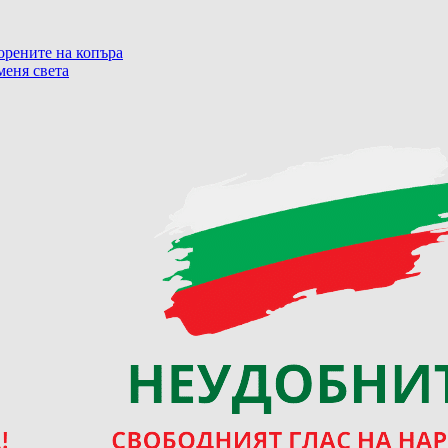
корените на копъра
меня света