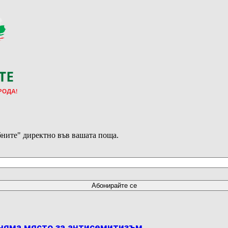
ните" директно във вашата поща.
 няма място за антисемитизъм