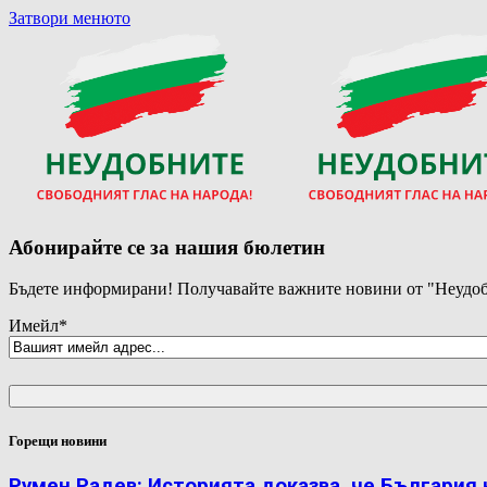
Затвори менюто
Абонирайте се за нашия бюлетин
Бъдете информирани! Получавайте важните новини от "Неудоб
Имейл
*
Горещи новини
Румен Радев: Историята доказва, че България