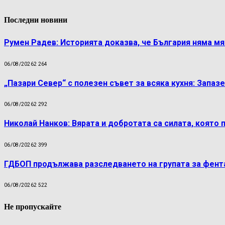
Последни новини
Румен Радев: Историята доказва, че България няма м
06/08/2026
2 264
„Пазари Север“ с полезен съвет за всяка кухня: Запаз
06/08/2026
2 292
Николай Нанков: Вярата и добротата са силата, която 
06/08/2026
2 399
ГДБОП продължава разследването на групата за фент
06/08/2026
2 522
Не пропускайте