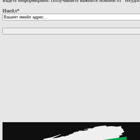
Бъдете информирани! Получавайте важните новини от "Неудоб
Имейл
*