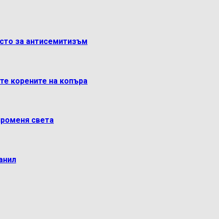
ясто за антисемитизъм
ете корените на копъра
променя света
анил