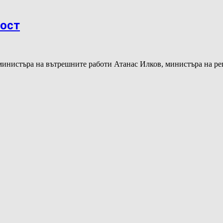
мост
министъра на вътрешните работи Атанас Илков, министъра на ре