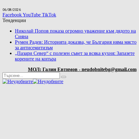
06/08/2026
Facebook
YouTube
TikTok
Тенденции
Николай Попов показа огромно уважение към дядото на
Сияна
Румен Радев: Историята доказва, че България няма място
за антисемитизъм
„Пазари Север“ с полезен съвет за всяка кухня: Запазете
корените на копъра
МОЛ: Галин Евтимов - neudobnitebg@gmail.com