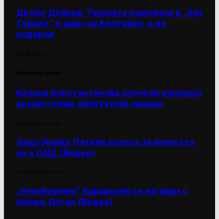
Делян Добрев: Турската компания в „Хан
Тервел“ е шанс за България, а не
подарък
05/08/2026
Най-популярни
Калина Константинова спечели конкурса
за най-голям депутатски задник
28/02/2024
70 129
Защо Кирил Петков излъга за визитата
си в САЩ (Видео)
13/02/2025
42 476
„Неизбежния“ Караколев се изгаври с
Ахмед Доган (Видео)