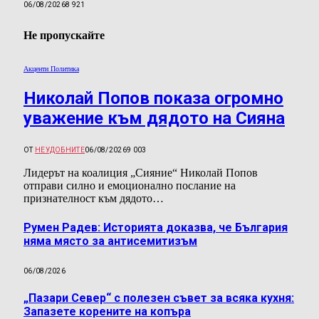
06/08/2026
8 921
Не пропускайте
Акценти Политика
Николай Попов показа огромно
уважение към дядото на Сияна
ОТ
НЕУДОБНИТЕ
06/08/2026
9 003
Лидерът на коалиция „Сияние“ Николай Попов
отправи силно и емоционално послание на
признателност към дядото…
Румен Радев: Историята доказва, че България
няма място за антисемитизъм
06/08/2026
„Пазари Север“ с полезен съвет за всяка кухня:
Запазете корените на копъра