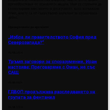
пренебрегвани от основните медии. Ние се стремим да
стимулираме мисленето и дискусиите, като изтъкваме
теми, които са от съществено значение за публичния
дебат.
Препоръчваме да прочетете
„Избра ли правителството София пред
Северозапада?“
03/08/2026
Тръмп заговори за споразумение, Иран
настоява: Преговаряме с Оман, не със
САЩ
05/08/2026
ГДБОП продължава разследването на
групата за фентанил
06/08/2026