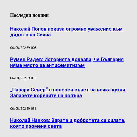
Последни новини
Николай Попов показа огромно уважение към
дядото на Сияна
06/08/2026
9 003
Румен Радев: Историята доказва, че България
няма място за антисемитизъм
06/08/2026
9 035
„Пазари Север“ с полезен съвет за всяка кухня:
Запазете корените на копъра
06/08/2026
9 056
Николай Нанков: Вярата и добротата са силата,
която променя света