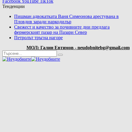
Facebook
YouTube
TikTok
Тенденции
Пишман адвокатката Ваня Симеонова арестувана в
Пловдив заради наркодилър
Свежест и качество за почивните дни предлага
фермерският пазар на Пазари Север
Петролът тръгна нагоре
МОЛ: Галин Евтимов - neudobnitebg@gmail.com