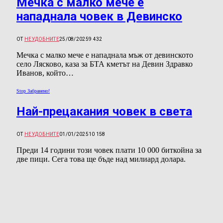
Мечка с малко мече е
нападнала човек в Девинско
ОТ
НЕУДОБНИТЕ
25/08/2025
9 432
Мечка с малко мече е нападнала мъж от девинското
село Лясково, каза за БТА кметът на Девин Здравко
Иванов, който…
Stop Забранено!
Най-прецакания човек в света
ОТ
НЕУДОБНИТЕ
01/01/2025
10 158
Преди 14 години този човек плати 10 000 биткойна за
две пици. Сега това ще бъде над милиард долара.