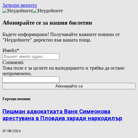
Затвори менюто
Абонирайте се за нашия бюлетин
Бъдете информирани! Получавайте важните новини от
"Неудобните" директно във вашата поща.
Имейл
*
Comments
Това поле е за целите на валидирането и трябва да остане
непроменено.
Горещи новини
Пишман адвокатката Ваня Симеонова
арестувана в Пловдив заради наркодилър
07/08/2026