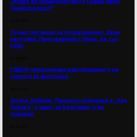
„Избра ли правителството София пред
Северозапада?“
03/08/2026
Тръмп заговори за споразумение, Иран
настоява: Преговаряме с Оман, не със
САЩ
05/08/2026
ГДБОП продължава разследването на
групата за фентанил
06/08/2026
Делян Добрев: Турската компания в „Хан
Тервел“ е шанс за България, а не
подарък
05/08/2026