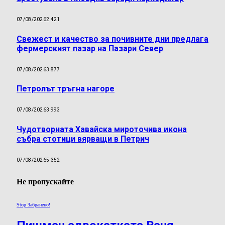
07/08/2026
2 421
Свежест и качество за почивните дни предлага
фермерският пазар на Пазари Север
07/08/2026
3 877
Петролът тръгна нагоре
07/08/2026
3 993
Чудотворната Хавайска мироточива икона
събра стотици вярващи в Петрич
07/08/2026
5 352
Не пропускайте
Stop Забранено!