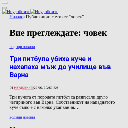
Начало
»
Публикации с етикет "човек"
Вие преглеждате:
човек
ВОДЕЩИ НОВИНИ
Три питбула убиха куче и
нахапаха мъж до училище във
Варна
ОТ
НЕУДОБНИТЕ
29/09/2025
9 223
Три кучета от породата питбул са разкъсали друго
четириного във Варна. Собственикът на нападнатото
куче също е с няколко ухапвания.…
ВОДЕЩИ НОВИНИ