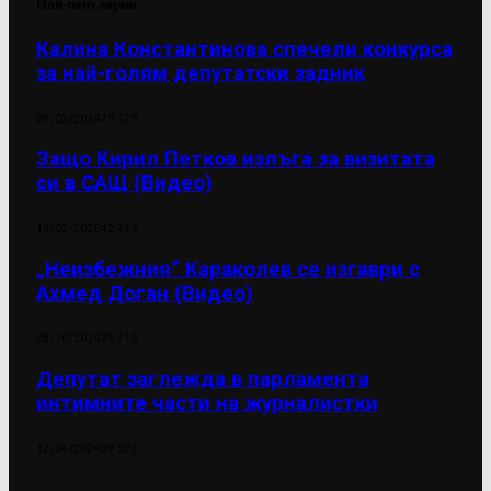
Най-популярни
Калина Константинова спечели конкурса
за най-голям депутатски задник
28/02/2024
70 129
Защо Кирил Петков излъга за визитата
си в САЩ (Видео)
13/02/2025
42 476
„Неизбежния“ Караколев се изгаври с
Ахмед Доган (Видео)
28/10/2024
39 719
Депутат заглежда в парламента
интимните части на журналистки
12/04/2024
39 522