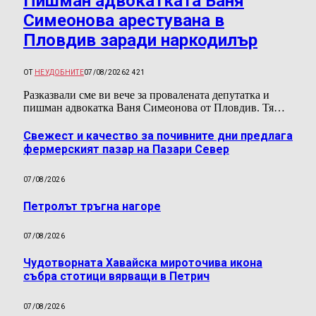
Пишман адвокатката Ваня
Симеонова арестувана в
Пловдив заради наркодилър
ОТ
НЕУДОБНИТЕ
07/08/2026
2 421
Разказвали сме ви вече за провалената депутатка и
пишман адвокатка Ваня Симеонова от Пловдив. Тя…
Свежест и качество за почивните дни предлага
фермерският пазар на Пазари Север
07/08/2026
Петролът тръгна нагоре
07/08/2026
Чудотворната Хавайска мироточива икона
събра стотици вярващи в Петрич
07/08/2026