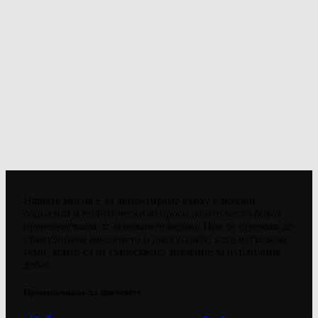
Нашата мисия е да акцентираме върху ключови
социални и политически въпроси, които често биват
пренебрегвани от основните медии. Ние се стремим да
стимулираме мисленето и дискусиите, като изтъкваме
теми, които са от съществено значение за публичния
дебат.
Препоръчваме да прочетете