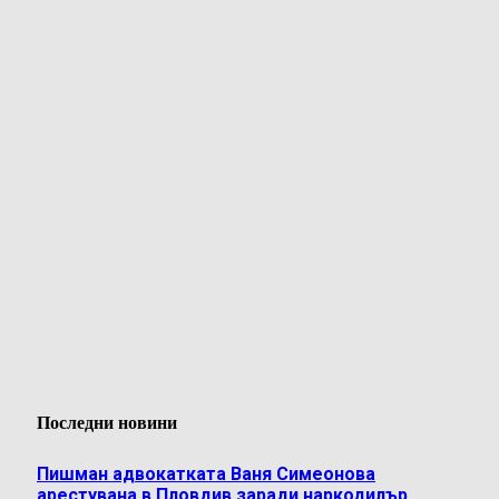
Последни новини
Пишман адвокатката Ваня Симеонова
арестувана в Пловдив заради наркодилър