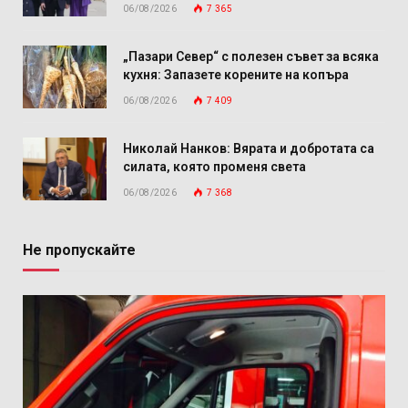
06/08/2026
7 365
„Пазари Север“ с полезен съвет за всяка
кухня: Запазете корените на копъра
06/08/2026
7 409
Николай Нанков: Вярата и добротата са
силата, която променя света
06/08/2026
7 368
Не пропускайте