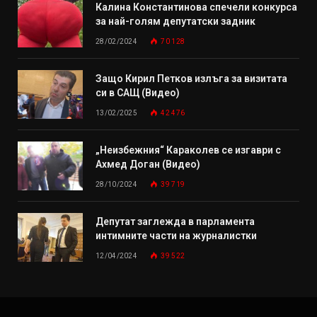
Калина Константинова спечели конкурса
за най-голям депутатски задник
28/02/2024
70 128
Защо Кирил Петков излъга за визитата
си в САЩ (Видео)
13/02/2025
42 476
„Неизбежния“ Караколев се изгаври с
Ахмед Доган (Видео)
28/10/2024
39 719
Депутат заглежда в парламента
интимните части на журналистки
12/04/2024
39 522