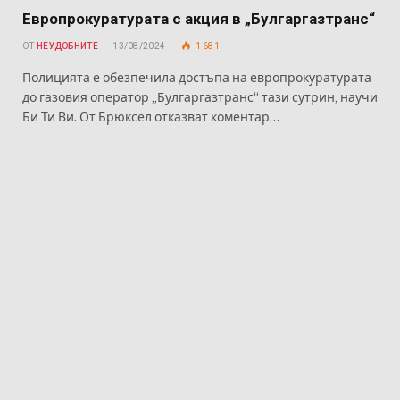
Европрокуратурата с акция в „Булгаргазтранс“
ОТ
НЕУДОБНИТЕ
13/08/2024
1 681
Полицията е обезпечила достъпа на европрокуратурата
до газовия оператор „Булгаргазтранс“ тази сутрин, научи
Би Ти Ви. От Брюксел отказват коментар…