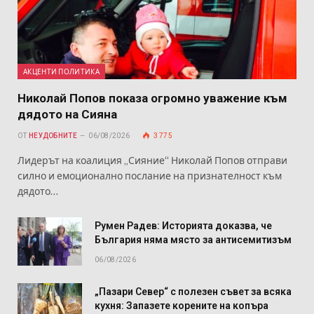
АКЦЕНТИ ПОЛИТИКА
Николай Попов показа огромно уважение към
дядото на Сияна
ОТ
НЕУДОБНИТЕ
06/08/2026
3 775
Лидерът на коалиция „Сияние“ Николай Попов отправи
силно и емоционално послание на признателност към
дядото…
Румен Радев: Историята доказва, че
България няма място за антисемитизъм
06/08/2026
„Пазари Север“ с полезен съвет за всяка
кухня: Запазете корените на копъра