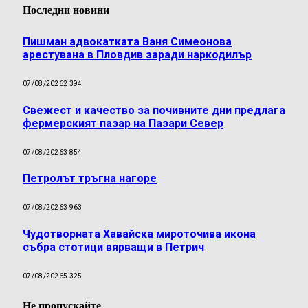
Последни новини
Пишман адвокатката Ваня Симеонова
арестувана в Пловдив заради наркодилър
07/08/2026
2 394
Свежест и качество за почивните дни предлага
фермерският пазар на Пазари Север
07/08/2026
3 854
Петролът тръгна нагоре
07/08/2026
3 963
Чудотворната Хавайска мироточива икона
събра стотици вярващи в Петрич
07/08/2026
5 325
Не пропускайте