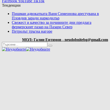
Facebook
YouTube
TikTok
Тенденции
Пишман адвокатката Ваня Симеонова арестувана в
Пловдив заради наркодилър
Свежест и качество за почивните дни предлага
фермерският пазар на Пазари Север
Петролът тръгна нагоре
МОЛ: Галин Евтимов - neudobnitebg@gmail.com