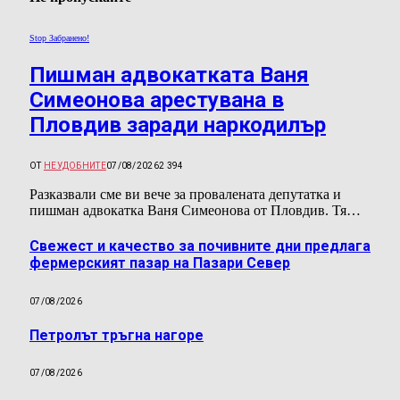
Stop Забранено!
Пишман адвокатката Ваня
Симеонова арестувана в
Пловдив заради наркодилър
ОТ
НЕУДОБНИТЕ
07/08/2026
2 394
Разказвали сме ви вече за провалената депутатка и
пишман адвокатка Ваня Симеонова от Пловдив. Тя…
Свежест и качество за почивните дни предлага
фермерският пазар на Пазари Север
07/08/2026
Петролът тръгна нагоре
07/08/2026