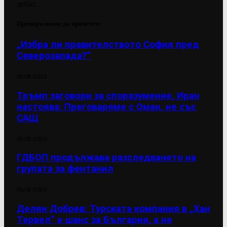
дебат.
Препоръчваме да прочетете
„Избра ли правителството София пред
Северозапада?“
03/08/2026
Тръмп заговори за споразумение, Иран
настоява: Преговаряме с Оман, не със
САЩ
05/08/2026
ГДБОП продължава разследването на
групата за фентанил
06/08/2026
Делян Добрев: Турската компания в „Хан
Тервел“ е шанс за България, а не