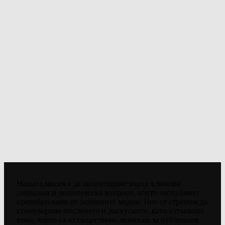
Нашата мисия е да акцентираме върху ключови
социални и политически въпроси, които често биват
пренебрегвани от основните медии. Ние се стремим да
стимулираме мисленето и дискусиите, като изтъкваме
теми, които са от съществено значение за публичния