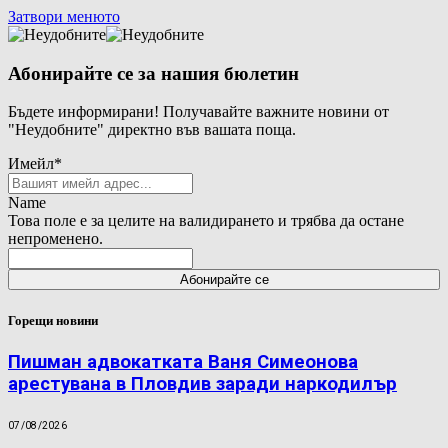
Затвори менюто
Абонирайте се за нашия бюлетин
Бъдете информирани! Получавайте важните новини от
"Неудобните" директно във вашата поща.
Имейл
*
Name
Това поле е за целите на валидирането и трябва да остане
непроменено.
Горещи новини
Пишман адвокатката Ваня Симеонова
арестувана в Пловдив заради наркодилър
07/08/2026