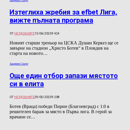
Акценти Спорт
Изтеглиха жребия за efbet Лига,
вижте пълната програма
ОТ
НЕУДОБНИТЕ
13/06/2025
9 424
Новият старши треньор на ЦСКА Душан Керкез ще се
завърне на стадион „Хриcто Ботев“ в Пловдив на
старта на новото…
Акценти Спорт
Още един отбор запази мястото
си в елита
ОТ
НЕУДОБНИТЕ
29/05/2025
9 208
Ботев (Враца) победи Пирин (Благоевград) с 1:0 в
решителен бараж за място в Първа лига. В герой за
врачани се…