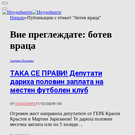
Начало
»
Публикации с етикет "ботев враца"
Вие преглеждате:
ботев
враца
Акценти Политика
ТАКА СЕ ПРАВИ! Депутати
дариха половин заплата на
местен футболен клуб
ОТ
НЕУДОБНИТЕ
11/12/2025
9 143
Огромен жест направиха депутатите от ГЕРБ Красен
Кръстев и Мартин Заризанов! Те дариха половин
месечна заплата или по 5 хиляди…