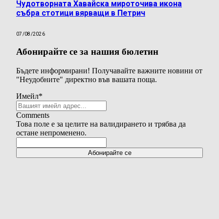
Чудотворната Хавайска мироточива икона
събра стотици вярващи в Петрич
07/08/2026
Абонирайте се за нашия бюлетин
Бъдете информирани! Получавайте важните новини от
"Неудобните" директно във вашата поща.
Имейл
*
Comments
Това поле е за целите на валидирането и трябва да
остане непроменено.