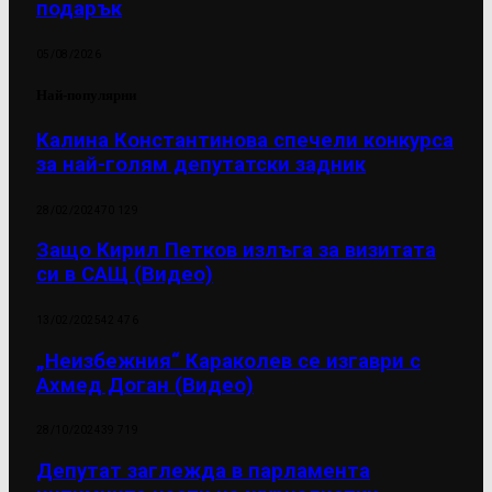
подарък
05/08/2026
Най-популярни
Калина Константинова спечели конкурса
за най-голям депутатски задник
28/02/2024
70 129
Защо Кирил Петков излъга за визитата
си в САЩ (Видео)
13/02/2025
42 476
„Неизбежния“ Караколев се изгаври с
Ахмед Доган (Видео)
28/10/2024
39 719
Депутат заглежда в парламента