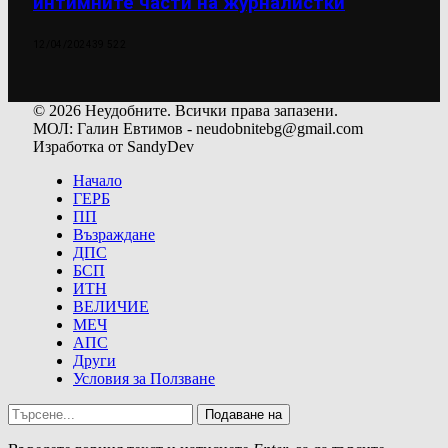
интимните части на журналистки
12/04/2024
39 522
© 2026 Неудобните. Всички права запазени.
МОЛ: Галин Евтимов - neudobnitebg@gmail.com
Изработка от SandyDev
Начало
ГЕРБ
ПП
Възраждане
ДПС
БСП
ИТН
ВЕЛИЧИЕ
МЕЧ
АПС
Други
Условия за Ползване
Подаване на