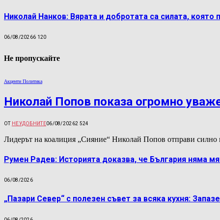
Николай Нанков: Вярата и добротата са силата, която 
06/08/2026
6 120
Не пропускайте
Акценти Политика
Николай Попов показа огромно уваж
ОТ
НЕУДОБНИТЕ
06/08/2026
2 524
Лидерът на коалиция „Сияние“ Николай Попов отправи силно 
Румен Радев: Историята доказва, че България няма м
06/08/2026
„Пазари Север“ с полезен съвет за всяка кухня: Запаз
06/08/2026