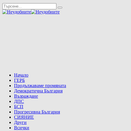
Начало
ГЕРБ
Продължаваме промяната
Демократична България
Възраждане
ДПС
БСП
Прогресивна България
СИЯНИЕ
Други
Всички