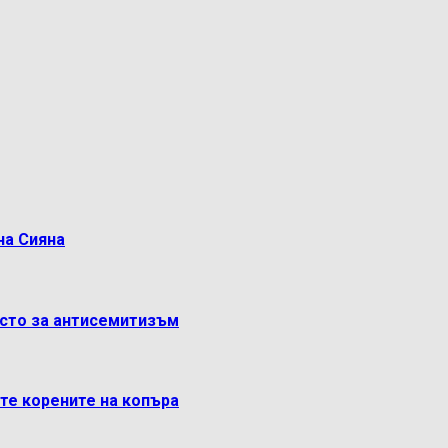
на Сияна
ясто за антисемитизъм
ете корените на копъра