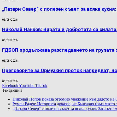
„Пазари Север“ с полезен съвет за всяка кухня
06/08/2026
Николай Нанков: Вярата и добротата са силата
06/08/2026
ГДБОП продължава разследването на групата 
06/08/2026
Преговорите за Ормузкия проток напредват, н
06/08/2026
Facebook
YouTube
TikTok
Тенденции
Николай Попов показа огромно уважение към дядото на 
Румен Радев: Историята доказва, че България няма място
„Пазари Север“ с полезен съвет за всяка кухня: Запазете 