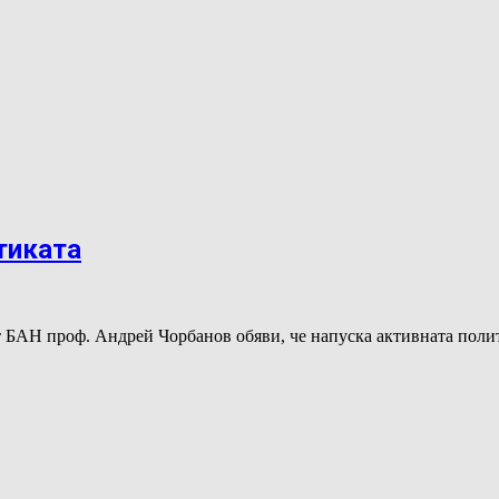
тиката
т БАН проф. Андрей Чорбанов обяви, че напуска активната пол