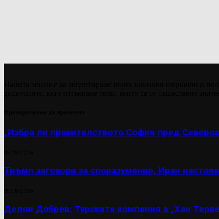
Нашата мисия е да акцентираме върху ключови социални и пол
дискусиите, като изтъкваме теми, които са от съществено значе
Препоръчваме да прочетете
„Избра ли правителството София пред Североз
03/08/2026
Тръмп заговори за споразумение, Иран настояв
05/08/2026
Делян Добрев: Турската компания в „Хан Терве