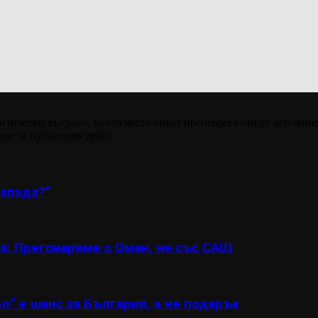
итически въпроси, които често биват пренебрегвани от основнит
ние за публичния дебат.
апада?“
а: Преговаряме с Оман, не със САЩ
л“ е шанс за България, а не подарък