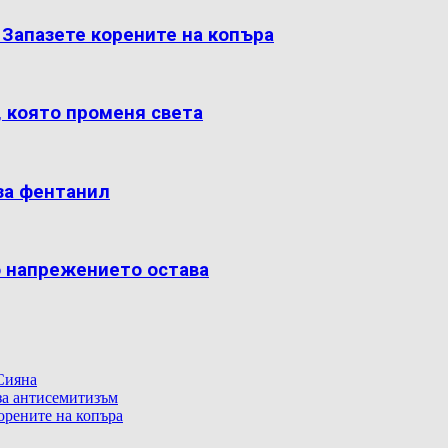
: Запазете корените на копъра
, която променя света
за фентанил
о напрежението остава
Сияна
 за антисемитизъм
корените на копъра