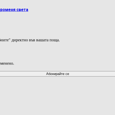
променя света
ните" директно във вашата поща.
оменено.