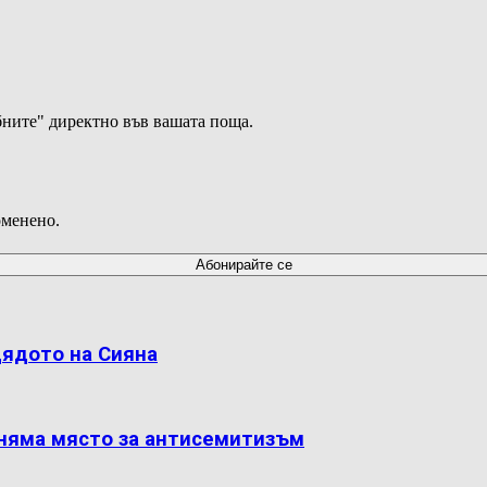
ните" директно във вашата поща.
оменено.
дядото на Сияна
 няма място за антисемитизъм