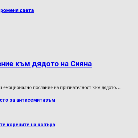
променя света
ение към дядото на Сияна
и емоционално послание на признателност към дядото…
ясто за антисемитизъм
ете корените на копъра