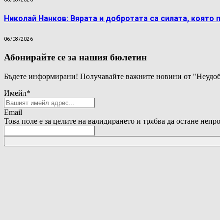
Николай Нанков: Вярата и добротата са силата, която 
06/08/2026
Абонирайте се за нашия бюлетин
Бъдете информирани! Получавайте важните новини от "Неудоб
Имейл
*
Email
Това поле е за целите на валидирането и трябва да остане непр