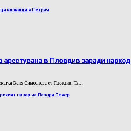
ци вярващи в Петрич
 арестувана в Пловдив заради нарко
двокатка Ваня Симеонова от Пловдив. Тя…
рският пазар на Пазари Север