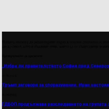
Нашата мисия е да акцентираме върху ключови социални и пол
дискусиите, като изтъкваме теми, които са от съществено значе
Препоръчваме да прочетете
„Избра ли правителството София пред Североз
03/08/2026
Тръмп заговори за споразумение, Иран настояв
05/08/2026
ГДБОП продължава разследването на групата 