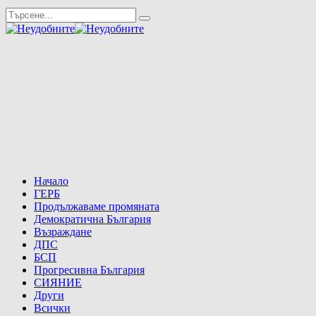
Начало
ГЕРБ
Продължаваме промяната
Демократична България
Възраждане
ДПС
БСП
Прогресивна България
СИЯНИЕ
Други
Всички