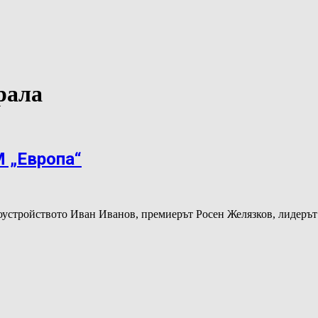
рала
М „Европа“
гоустройството Иван Иванов, премиерът Росен Желязков, лидеръ