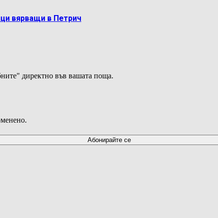
ци вярващи в Петрич
ните" директно във вашата поща.
оменено.