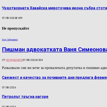
Чудотворната Хавайска мироточива икона събра стоти
07/08/2026
8 699
Не пропускайте
Stop Забранено!
Пишман адвокатката Ваня Симеонова
ОТ
НЕУДОБНИТЕ
07/08/2026
5 854
Разказвали сме ви вече за провалената депутатка и пишман а
Свежест и качество за почивните дни предлага ферме
07/08/2026
Петролът тръгна нагоре
07/08/2026