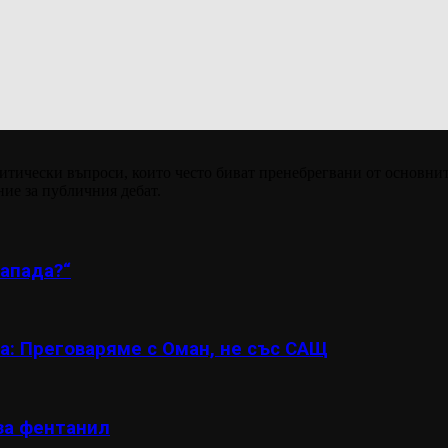
итически въпроси, които често биват пренебрегвани от основнит
ние за публичния дебат.
апада?“
а: Преговаряме с Оман, не със САЩ
за фентанил