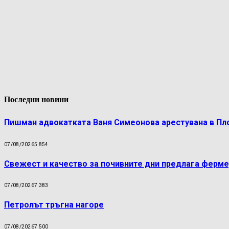
Последни новини
Пишман адвокатката Ваня Симеонова арестувана в Пл
07/08/2026
5 854
Свежест и качество за почивните дни предлага ферме
07/08/2026
7 383
Петролът тръгна нагоре
07/08/2026
7 500