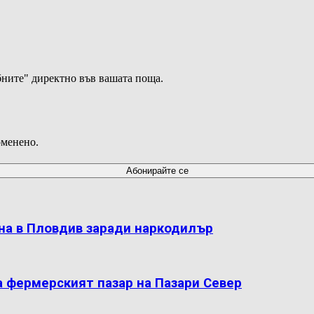
ните" директно във вашата поща.
оменено.
на в Пловдив заради наркодилър
а фермерският пазар на Пазари Север