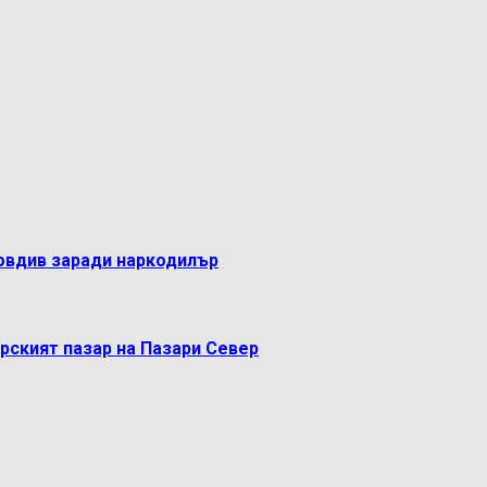
овдив заради наркодилър
рският пазар на Пазари Север