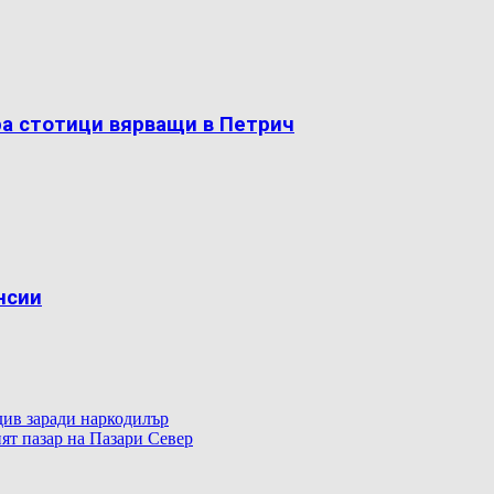
ра стотици вярващи в Петрич
нсии
ив заради наркодилър
ят пазар на Пазари Север