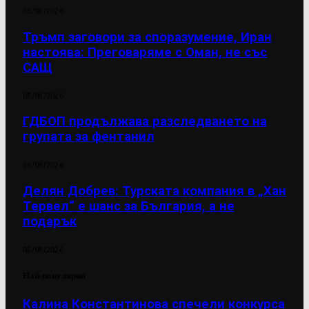
03/08/2026
Тръмп заговори за споразумение, Иран
настоява: Преговаряме с Оман, не със
САЩ
05/08/2026
ГДБОП продължава разследването на
групата за фентанил
06/08/2026
Делян Добрев: Турската компания в „Хан
Тервел“ е шанс за България, а не
подарък
05/08/2026
Най-популярни
Калина Константинова спечели конкурса