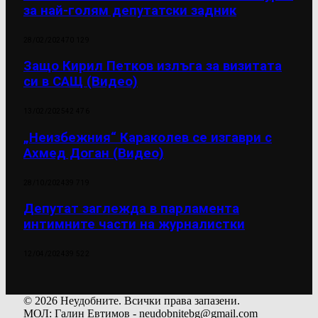
за най-голям депутатски задник
28/02/2024
70 129
Защо Кирил Петков излъга за визитата
си в САЩ (Видео)
13/02/2025
42 476
„Неизбежния“ Караколев се изгаври с
Ахмед Доган (Видео)
28/10/2024
39 719
Депутат заглежда в парламента
интимните части на журналистки
12/04/2024
39 522
© 2026 Неудобните. Всички права запазени.
МОЛ: Галин Евтимов - neudobnitebg@gmail.com