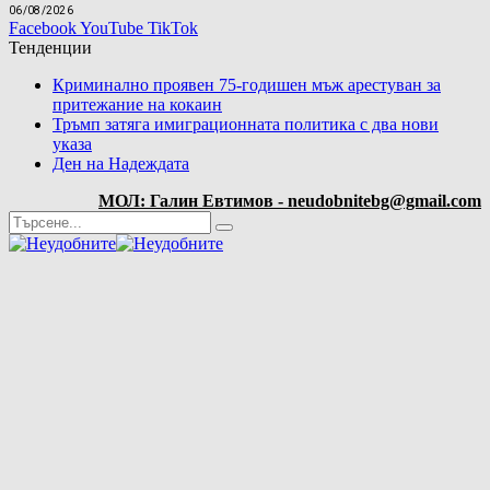
06/08/2026
Facebook
YouTube
TikTok
Тенденции
Криминално проявен 75-годишен мъж арестуван за
притежание на кокаин
Тръмп затяга имиграционната политика с два нови
указа
Ден на Надеждата
МОЛ: Галин Евтимов - neudobnitebg@gmail.com