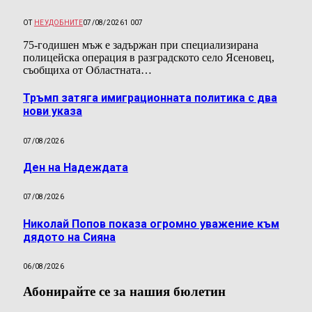
ОТ
НЕУДОБНИТЕ
07/08/2026
1 007
75-годишен мъж е задържан при специализирана
полицейска операция в разградското село Ясеновец,
съобщиха от Областната…
Тръмп затяга имиграционната политика с два
нови указа
07/08/2026
Ден на Надеждата
07/08/2026
Николай Попов показа огромно уважение към
дядото на Сияна
06/08/2026
Абонирайте се за нашия бюлетин