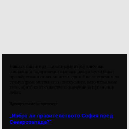
Нашата мисия е да акцентираме върху ключови
социални и политически въпроси, които често биват
пренебрегвани от основните медии. Ние се стремим да
стимулираме мисленето и дискусиите, като изтъкваме
теми, които са от съществено значение за публичния
дебат.
Препоръчваме да прочетете
„Избра ли правителството София пред
Северозапада?“