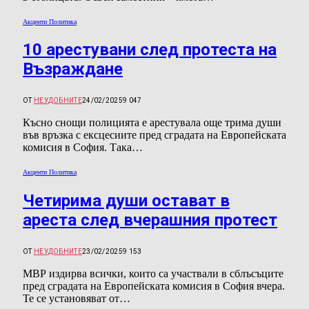
Акценти Политика
10 арестувани след протеста на
Възраждане
ОТ
НЕУДОБНИТЕ
24/02/2025
9 047
Късно снощи полицията е арестувала още трима души
във връзка с ексцесиите пред сградата на Европейската
комисия в София. Така…
Акценти Политика
Четирима души остават в
ареста след вчерашния протест
ОТ
НЕУДОБНИТЕ
23/02/2025
9 153
МВР издирва всички, които са участвали в сблъсъците
пред сградата на Европейската комисия в София вчера.
Те се установяват от…