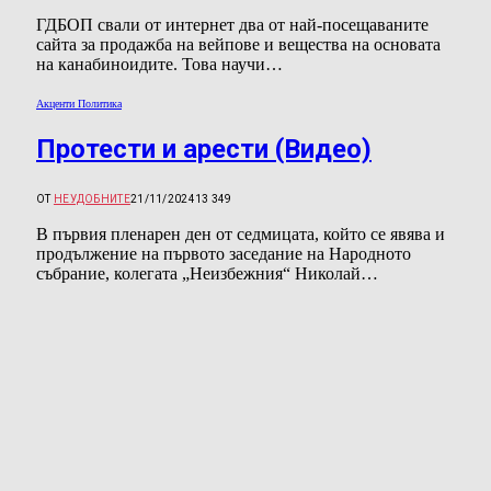
ГДБОП свали от интернет два от най-посещаваните
сайта за продажба на вейпове и вещества на основата
на канабиноидите. Това научи…
Акценти Политика
Протести и арести (Видео)
ОТ
НЕУДОБНИТЕ
21/11/2024
13 349
В първия пленарен ден от седмицата, който се явява и
продължение на първото заседание на Народното
събрание, колегата „Неизбежния“ Николай…