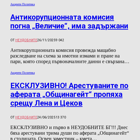
Акценти Политика
Антикорупционната комисия
погна „Величие“, има задържани
ОТ
НЕУДОБНИТЕ
26/11/2025
9 042
Антикорупционната комисия провежда мащабно
разследване на схема за имотни измами и пране на
пари, която според първоначалните данни е свързана…
Акценти Политика
ЕКСКЛУЗИВНО! Арестуваните по
аферата „Общинагейт“ пропяха
срещу Лена и Цеков
ОТ
НЕУДОБНИТЕ
24/06/2025
13 370
ЕКСКЛУЗИВНО и първо в НЕУДОБНИТЕ БГ!!! Днес
бяха арестувани трима души по аферата „Общинагейт“
в столицата. Освен заместник – кмета…