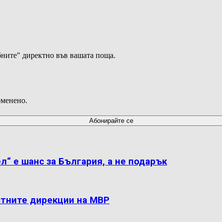
ните" директно във вашата поща.
оменено.
л“ е шанс за България, а не подарък
стните дирекции на МВР