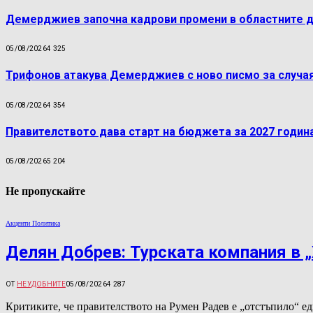
Демерджиев започна кадрови промени в областните 
05/08/2026
4 325
Трифонов атакува Демерджиев с ново писмо за случая
05/08/2026
4 354
Правителството дава старт на бюджета за 2027 годин
05/08/2026
5 204
Не пропускайте
Акценти Политика
Делян Добрев: Турската компания в „
ОТ
НЕУДОБНИТЕ
05/08/2026
4 287
Критиките, че правителството на Румен Радев е „отстъпило“ ед