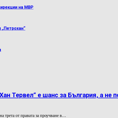
дирекции на МВР
 „Петрохан“
а
Хан Тервел“ е шанс за България, а не 
на трета от правата за проучване в…