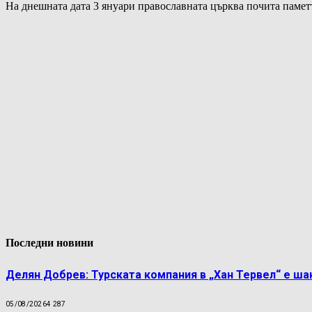
На днешната дата 3 януари православната църква почита пам
Последни новини
Делян Добрев: Турската компания в „Хан Тервел“ е шан
05/08/2026
4 287