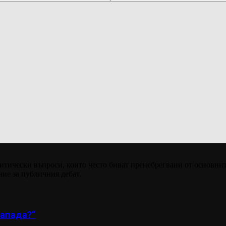
итически въпроси, които често биват пренебрегвани от основнит
ние за публичния дебат.
апада?“