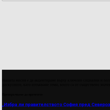
Нашата мисия е да акцентираме върху ключови социални и пол
дискусиите, като изтъкваме теми, които са от съществено значе
Препоръчваме да прочетете
„Избра ли правителството София пред Североз