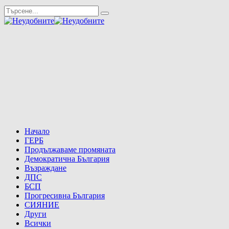
Начало
ГЕРБ
Продължаваме промяната
Демократична България
Възраждане
ДПС
БСП
Прогресивна България
СИЯНИЕ
Други
Всички