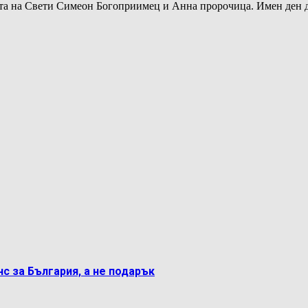
етта на Свети Симеон Богоприимец и Анна пророчица. Имен ден
с за България, а не подарък