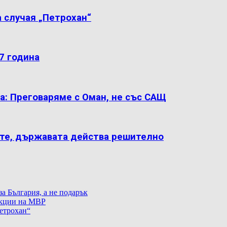
 случая „Петрохан“
7 година
а: Преговаряме с Оман, не със САЩ
ите, държавата действа решително
а България, а не подарък
екции на МВР
етрохан“