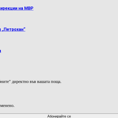
дирекции на МВР
 „Петрохан“
а
ните" директно във вашата поща.
оменено.