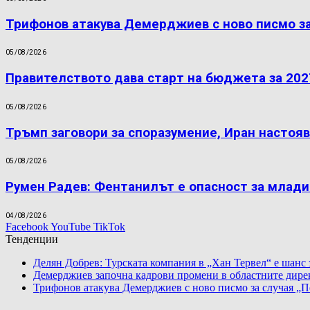
Трифонов атакува Демерджиев с ново писмо за
05/08/2026
Правителството дава старт на бюджета за 202
05/08/2026
Тръмп заговори за споразумение, Иран настояв
05/08/2026
Румен Радев: Фентанилът е опасност за млад
04/08/2026
Facebook
YouTube
TikTok
Тенденции
Делян Добрев: Турската компания в „Хан Тервел“ е шанс з
Демерджиев започна кадрови промени в областните дир
Трифонов атакува Демерджиев с ново писмо за случая „П