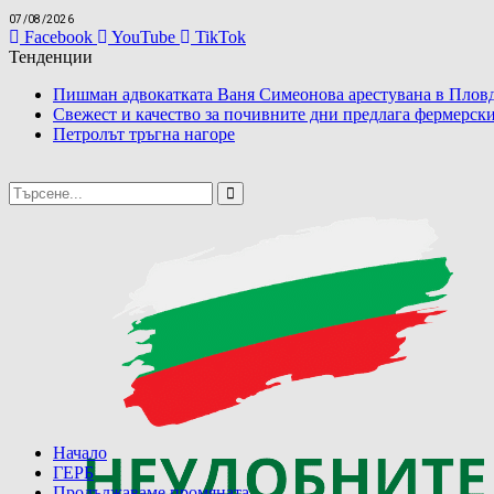
07/08/2026
Facebook
YouTube
TikTok
Тенденции
Пишман адвокатката Ваня Симеонова арестувана в Пловд
Свежест и качество за почивните дни предлага фермерски
Петролът тръгна нагоре
Начало
ГЕРБ
Продължаваме промяната