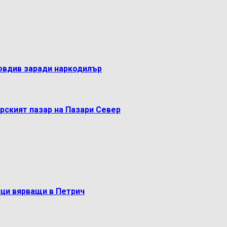
овдив заради наркодилър
рският пазар на Пазари Север
ци вярващи в Петрич