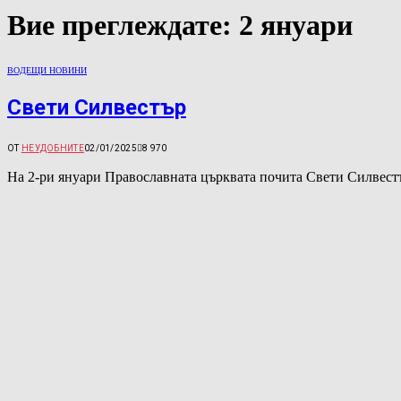
Вие преглеждате:
2 януари
ВОДЕЩИ НОВИНИ
Свети Силвестър
ОТ
НЕУДОБНИТЕ
02/01/2025
8 970
На 2-ри януари Православната църквата почита Свети Силвест