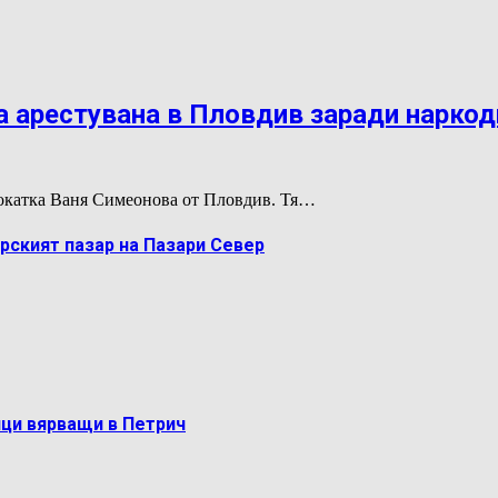
 арестувана в Пловдив заради нарко
двокатка Ваня Симеонова от Пловдив. Тя…
рският пазар на Пазари Север
ци вярващи в Петрич