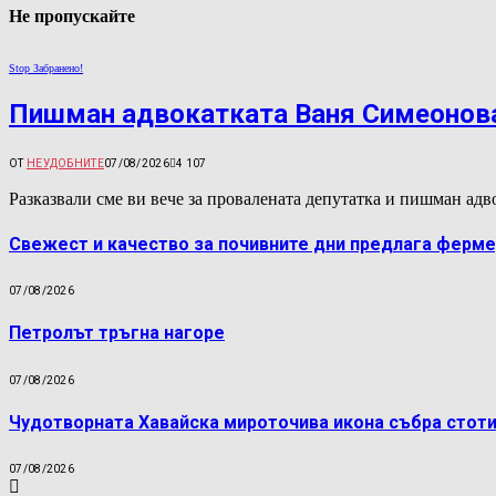
Не пропускайте
Stop Забранено!
Пишман адвокатката Ваня Симеонова
ОТ
НЕУДОБНИТЕ
07/08/2026
4 107
Разказвали сме ви вече за провалената депутатка и пишман а
Свежест и качество за почивните дни предлага ферме
07/08/2026
Петролът тръгна нагоре
07/08/2026
Чудотворната Хавайска мироточива икона събра стоти
07/08/2026