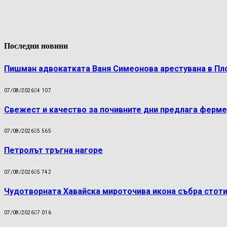
Последни новини
Пишман адвокатката Ваня Симеонова арестувана в Пл
07/08/2026
4 107
Свежест и качество за почивните дни предлага ферме
07/08/2026
5 565
Петролът тръгна нагоре
07/08/2026
5 742
Чудотворната Хавайска мироточива икона събра стоти
07/08/2026
7 016