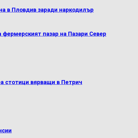
на в Пловдив заради наркодилър
а фермерският пазар на Пазари Север
ра стотици вярващи в Петрич
нсии