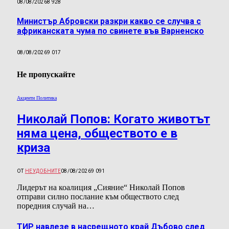
08/08/2026
8 928
Министър Абровски разкри какво се случва с
африканската чума по свинете във Варненско
08/08/2026
9 017
Не пропускайте
Акценти Политика
Николай Попов: Когато животът
няма цена, обществото е в
криза
ОТ
НЕУДОБНИТЕ
08/08/2026
9 091
Лидерът на коалиция „Сияние“ Николай Попов
отправи силно послание към обществото след
поредния случай на…
ТИР навлезе в насрещното край Дъбово след