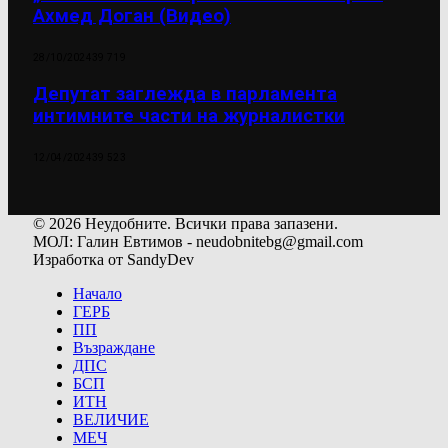
Ахмед Доган (Видео)
28/10/2024
39 719
Депутат заглежда в парламента
интимните части на журналистки
12/04/2024
39 523
© 2026 Неудобните. Всички права запазени.
МОЛ: Галин Евтимов - neudobnitebg@gmail.com
Изработка от SandyDev
Начало
ГЕРБ
ПП
Възраждане
ДПС
БСП
ИТН
ВЕЛИЧИЕ
МЕЧ