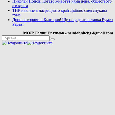
Николай Попов: Когато животът няма цена, обществото
е в криза
ТИР навлезе в насрещното край Дъбово след спукана
гума
Дрон се взриви в България! Ще подаде ли оставка Румен
Радев?
МОЛ: Галин Евтимов - neudobnitebg@gmail.com