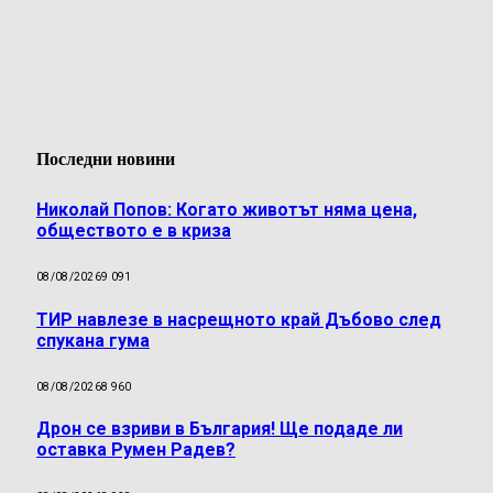
Последни новини
Николай Попов: Когато животът няма цена,
обществото е в криза
08/08/2026
9 091
ТИР навлезе в насрещното край Дъбово след
спукана гума
08/08/2026
8 960
Дрон се взриви в България! Ще подаде ли
оставка Румен Радев?