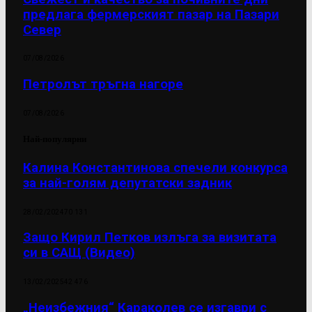
предлага фермерският пазар на Пазари
Север
07/08/2026
Петролът тръгна нагоре
07/08/2026
Най-популярни
Калина Константинова спечели конкурса
за най-голям депутатски задник
28/02/2024
70 131
Защо Кирил Петков излъга за визитата
си в САЩ (Видео)
13/02/2025
42 476
„Неизбежния“ Караколев се изгаври с