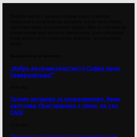
Нашата мисия е да акцентираме върху ключови
социални и политически въпроси, които често биват
пренебрегвани от основните медии. Ние се стремим да
стимулираме мисленето и дискусиите, като изтъкваме
теми, които са от съществено значение за публичния
дебат.
Препоръчваме да прочетете
„Избра ли правителството София пред
Северозапада?“
03/08/2026
Тръмп заговори за споразумение, Иран
настоява: Преговаряме с Оман, не със
САЩ
05/08/2026
Свежест и качество за почивните дни