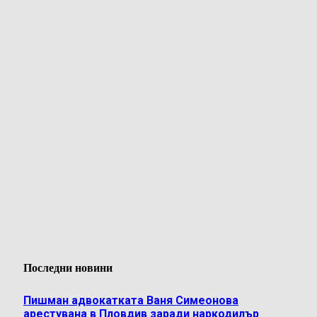
Последни новини
Пишман адвокатката Ваня Симеонова
арестувана в Пловдив заради наркодилър