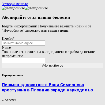
Затвори менюто
Абонирайте се за нашия бюлетин
Бъдете информирани! Получавайте важните новини от
"Неудобните" директно във вашата поща.
Имейл
*
Name
Това поле е за целите на валидирането и трябва да остане
непроменено.
Горещи новини
Пишман адвокатката Ваня Симеонова
арестувана в Пловдив заради наркодилър
07/08/2026