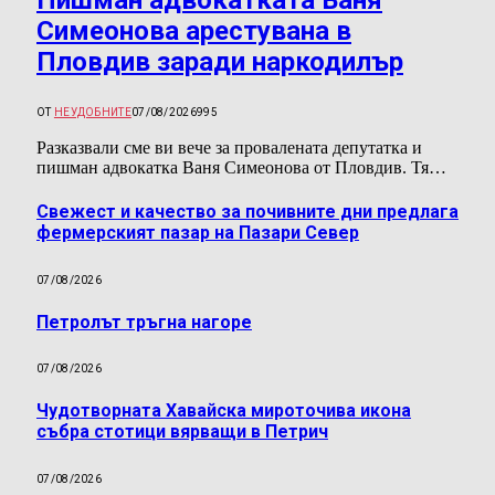
Пишман адвокатката Ваня
Симеонова арестувана в
Пловдив заради наркодилър
ОТ
НЕУДОБНИТЕ
07/08/2026
995
Разказвали сме ви вече за провалената депутатка и
пишман адвокатка Ваня Симеонова от Пловдив. Тя…
Свежест и качество за почивните дни предлага
фермерският пазар на Пазари Север
07/08/2026
Петролът тръгна нагоре
07/08/2026
Чудотворната Хавайска мироточива икона
събра стотици вярващи в Петрич
07/08/2026