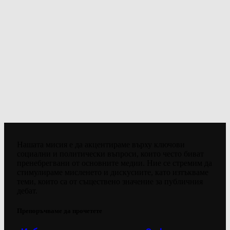
Нашата мисия е да акцентираме върху ключови
социални и политически въпроси, които често биват
пренебрегвани от основните медии. Ние се стремим да
стимулираме мисленето и дискусиите, като изтъкваме
теми, които са от съществено значение за публичния
дебат.
Препоръчваме да прочетете