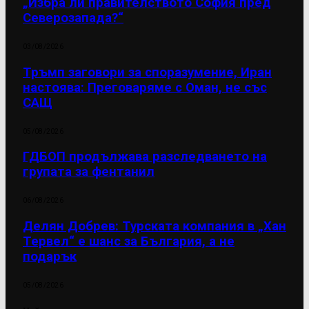
„Избра ли правителството София пред
Северозапада?“
03/08/2026
Тръмп заговори за споразумение, Иран
настоява: Преговаряме с Оман, не със
САЩ
05/08/2026
ГДБОП продължава разследването на
групата за фентанил
06/08/2026
Делян Добрев: Турската компания в „Хан
Тервел“ е шанс за България, а не
подарък
05/08/2026