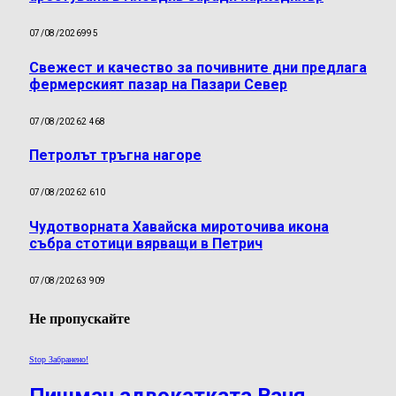
07/08/2026
995
Свежест и качество за почивните дни предлага
фермерският пазар на Пазари Север
07/08/2026
2 468
Петролът тръгна нагоре
07/08/2026
2 610
Чудотворната Хавайска мироточива икона
събра стотици вярващи в Петрич
07/08/2026
3 909
Не пропускайте
Stop Забранено!