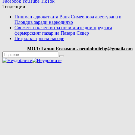
Facebook
YouTube
TikTok
Тенденции
Пишман адвокатката Ваня Симеонова арестувана в
Пловдив заради наркодилър
Свежест и качество за почивните дни предлага
фермерският пазар на Пазари Север
Петролът тръгна нагоре
МОЛ: Галин Евтимов - neudobnitebg@gmail.com