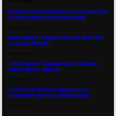
Най-популярни
Калина Константинова спечели конкурса
за най-голям депутатски задник
28/02/2024
70 129
Защо Кирил Петков излъга за визитата
си в САЩ (Видео)
13/02/2025
42 476
„Неизбежния“ Караколев се изгаври с
Ахмед Доган (Видео)
28/10/2024
39 719
Депутат заглежда в парламента
интимните части на журналистки
12/04/2024
39 522