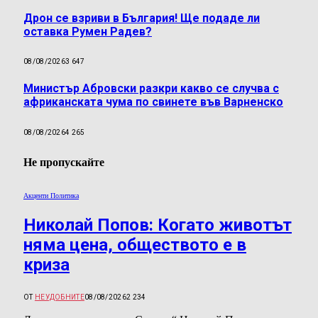
Дрон се взриви в България! Ще подаде ли
оставка Румен Радев?
08/08/2026
3 647
Министър Абровски разкри какво се случва с
африканската чума по свинете във Варненско
08/08/2026
4 265
Не пропускайте
Акценти Политика
Николай Попов: Когато животът
няма цена, обществото е в
криза
ОТ
НЕУДОБНИТЕ
08/08/2026
2 234