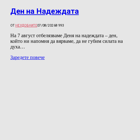
Ден на Надеждата
ОТ
НЕУДОБНИТЕ
07/08/2026
8 993
На 7 август отбелязваме Деня на надеждата – ден,
който ни напомня да вярваме, да не губим силата на
духа…
Заредете повече