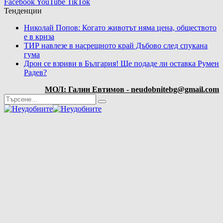
Facebook
YouTube
TikTok
Тенденции
Николай Попов: Когато животът няма цена, обществото
е в криза
ТИР навлезе в насрещното край Дъбово след спукана
гума
Дрон се взриви в България! Ще подаде ли оставка Румен
Радев?
МОЛ: Галин Евтимов - neudobnitebg@gmail.com