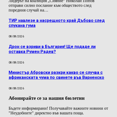
Лидерът на коалиция „Сияние“ Николай Попов
отправи силно послание към обществото след
поредния случай на…
ТИР навлезе в насрещното край Дъбово след
спукана гума
08/08/2026
Дрон се взриви в България! Ще подаде ли
оставка Румен Радев?
08/08/2026
Министър Абровски разкри какво се случва с
африканската чума по свинете във Варненско
08/08/2026
Абонирайте се за нашия бюлетин
Бъдете информирани! Получавайте важните новини от
"Неудобните" директно във вашата поща.