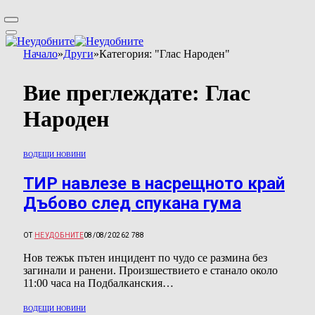
Начало
»
Други
»
Категория: "Глас Народен"
Вие преглеждате:
Глас
Народен
ВОДЕЩИ НОВИНИ
ТИР навлезе в насрещното край
Дъбово след спукана гума
ОТ
НЕУДОБНИТЕ
08/08/2026
2 788
Нов тежък пътен инцидент по чудо се размина без
загинали и ранени. Произшествието е станало около
11:00 часа на Подбалканския…
ВОДЕЩИ НОВИНИ