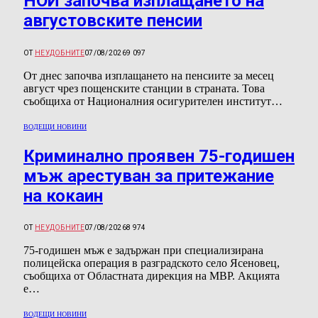
НОИ започва изплащането на
августовските пенсии
ОТ
НЕУДОБНИТЕ
07/08/2026
9 097
От днес започва изплащането на пенсиите за месец
август чрез пощенските станции в страната. Това
съобщиха от Националния осигурителен институт…
ВОДЕЩИ НОВИНИ
Криминално проявен 75-годишен
мъж арестуван за притежание
на кокаин
ОТ
НЕУДОБНИТЕ
07/08/2026
8 974
75-годишен мъж е задържан при специализирана
полицейска операция в разградското село Ясеновец,
съобщиха от Областната дирекция на МВР. Акцията
е…
ВОДЕЩИ НОВИНИ