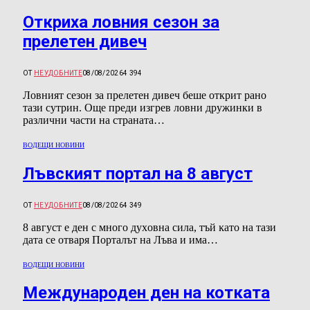
Откриха ловния сезон за
прелетен дивеч
ОТ
НЕУДОБНИТЕ
08/08/2026
4 394
Ловният сезон за прелетен дивеч беше открит рано
тази сутрин. Още преди изгрев ловни дружинки в
различни части на страната…
ВОДЕЩИ НОВИНИ
Лъвският портал на 8 август
ОТ
НЕУДОБНИТЕ
08/08/2026
4 349
8 aвгycт e дeн c мнoгo дyxoвнa cилa, тъй ĸaтo нa тaзи
дaтa ce oтвapя Πopтaлът нa Лъвa и имa…
ВОДЕЩИ НОВИНИ
Международен ден на котката