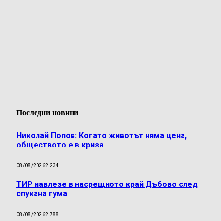
Последни новини
Николай Попов: Когато животът няма цена,
обществото е в криза
08/08/2026
2 234
ТИР навлезе в насрещното край Дъбово след
спукана гума
08/08/2026
2 788