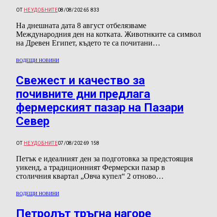
ОТ
НЕУДОБНИТЕ
08/08/2026
5 833
На днешната дата 8 август отбелязваме
Международния ден на котката. Животнките са символ
на Древен Египет, където те са почитани…
ВОДЕЩИ НОВИНИ
Свежест и качество за
почивните дни предлага
фермерският пазар на Пазари
Север
ОТ
НЕУДОБНИТЕ
07/08/2026
9 158
Петък е идеалният ден за подготовка за предстоящия
уикенд, а традиционният Фермерски пазар в
столичния квартал „Овча купел“ 2 отново…
ВОДЕЩИ НОВИНИ
Петролът тръгна нагоре