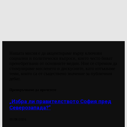
Нашата мисия е да акцентираме върху ключови
социални и политически въпроси, които често биват
пренебрегвани от основните медии. Ние се стремим да
стимулираме мисленето и дискусиите, като изтъкваме
теми, които са от съществено значение за публичния
дебат.
Препоръчваме да прочетете
„Избра ли правителството София пред
Северозапада?“
03/08/2026