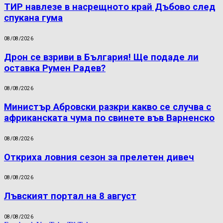
ТИР навлезе в насрещното край Дъбово след
спукана гума
08/08/2026
Дрон се взриви в България! Ще подаде ли
оставка Румен Радев?
08/08/2026
Министър Абровски разкри какво се случва с
африканската чума по свинете във Варненско
08/08/2026
Откриха ловния сезон за прелетен дивеч
08/08/2026
Лъвският портал на 8 август
08/08/2026