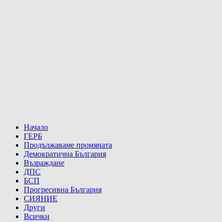
Начало
ГЕРБ
Продължаваме промяната
Демократична България
Възраждане
ДПС
БСП
Прогресивна България
СИЯНИЕ
Други
Всички