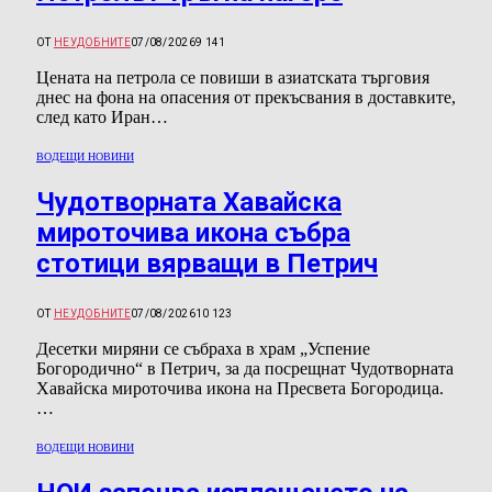
ОТ
НЕУДОБНИТЕ
07/08/2026
9 141
Цената на петрола се повиши в азиатската търговия
днес на фона на опасения от прекъсвания в доставките,
след като Иран…
ВОДЕЩИ НОВИНИ
Чудотворната Хавайска
мироточива икона събра
стотици вярващи в Петрич
ОТ
НЕУДОБНИТЕ
07/08/2026
10 123
Десетки миряни се събраха в храм „Успение
Богородично“ в Петрич, за да посрещнат Чудотворната
Хавайска мироточива икона на Пресвета Богородица.
…
ВОДЕЩИ НОВИНИ