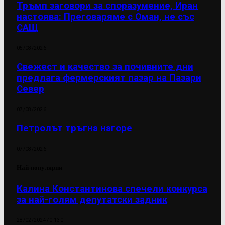
Тръмп заговори за споразумение, Иран
настоява: Преговаряме с Оман, не със
САЩ
05/08/2026
Свежест и качество за почивните дни
предлага фермерският пазар на Пазари
Север
07/08/2026
Петролът тръгна нагоре
07/08/2026
Най-популярни
Калина Константинова спечели конкурса
за най-голям депутатски задник
28/02/2024
70 130