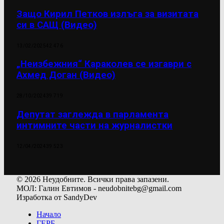
Защо Кирил Петков излъга за визитата
си в САЩ (Видео)
13/02/2025
42 476
„Неизбежния“ Караколев се изгаври с
Ахмед Доган (Видео)
28/10/2024
39 719
Депутат заглежда в парламента
интимните части на журналистки
12/04/2024
39 523
© 2026 Неудобните. Всички права запазени.
МОЛ: Галин Евтимов - neudobnitebg@gmail.com
Изработка от SandyDev
Начало
ГЕРБ